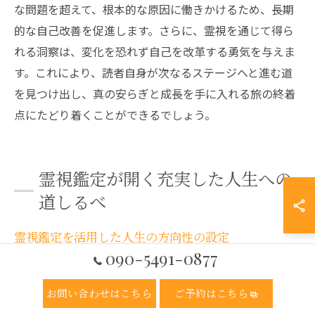
な問題を超えて、根本的な原因に働きかけるため、長期
的な自己改善を促進します。さらに、霊視を通じて得ら
れる洞察は、変化を恐れず自己を改革する勇気を与えま
す。これにより、読者自身が次なるステージへと進む道
を見つけ出し、真の安らぎと成長を手に入れる旅の終着
点にたどり着くことができるでしょう。
霊視鑑定が開く充実した人生への
道しるべ
霊視鑑定を活用した人生の方向性の設定
090-5491-0877
霊視鑑定は、人生の方向性を見直すための強力なツール
です。私たちは日常の忙しさの中で、自分の進むべき道
お問い合わせはこちら
ご予約はこちら
を見失うことがよくあります。そんな時、霊視鑑定は潜