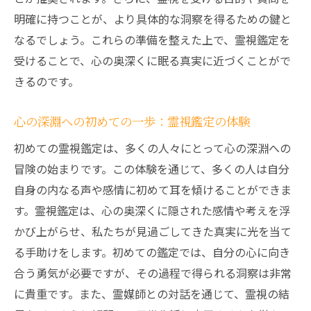
充実した人生を築くための霊視鑑定の活用
明確に持つことが、より具体的な洞察を得るための鍵と
法
なるでしょう。これらの準備を整えた上で、霊視鑑定を
霊視鑑定が人生の選択に与える影響
受けることで、心の奥深くに眠る真実に近づくことがで
人生の目的を見つけるための霊視鑑定
きるのです。
霊視鑑定で見つける人生の新たな可能性
人生を豊かにする霊視鑑定の知恵
心の深淵への初めての一歩：霊視鑑定の体験
心の奥深くに潜む欲望を霊視鑑定で解放する
初めての霊視鑑定は、多くの人々にとって心の深淵への
欲望の解放へ導く霊視鑑定のステップ
冒険の始まりです。この体験を通じて、多くの人は自分
霊視鑑定で心の奥底の欲望を解き放つ方法
自身の内なる声や感情に初めて耳を傾けることができま
す。霊視鑑定は、心の奥深くに隠された感情や考えを浮
秘められた欲望を見つける霊視鑑定の技術
かび上がらせ、私たちが見過ごしてきた真実に光を当て
霊視鑑定がもたらす欲望の再発見
る手助けをします。初めての鑑定では、自分の心に向き
心の欲望を霊視鑑定で具体化するアプロー
合う勇気が必要ですが、その過程で得られる洞察は非常
チ
に貴重です。また、霊媒師との対話を通じて、霊視の結
霊視鑑定を通じた欲望の解明と活用