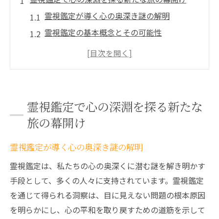
霊視鑑定が導く心の奥深き謎の解明
霊視鑑定の基本概念とその可能性
霊視鑑定を始める前に知っておくべきこと
心の深淵への初めての一歩：霊視鑑定の体
験
霊視鑑定における心の探求の重要性
霊視鑑定で心の深淵を探る新たな
霊視鑑定の旅がもたらす内面的変化
旅の幕開け
心の真実を解き明かす霊視鑑定の魅力
霊視鑑定が心の真実に迫るプロセス
霊視鑑定が導く心の奥深き謎の解明
霊視鑑定の魅力とは？その核心に迫る
霊視鑑定は、私たちの心の奥深くに潜む謎を解き明かす
心の真実を知ることで得られる安心感
手段として、多くの人々に支持されています。霊視鑑定
を通じて得られる洞察は、目に見えない問題の根本原因
霊視鑑定で心の真実を明らかにする方法
を明らかにし、心の平和を取り戻すための道筋を示して
霊視鑑定を通じて心の奥底を探る楽しみ