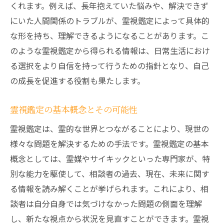
くれます。例えば、長年抱えていた悩みや、解決できず
心の真実を解き明かす霊視鑑定のメリット
にいた人間関係のトラブルが、霊視鑑定によって具体的
霊視鑑定を通じて漠然とした不安を具体化する
な形を持ち、理解できるようになることがあります。こ
方法
のような霊視鑑定から得られる情報は、日常生活におけ
漠然とした不安を霊視鑑定で明確にする
る選択をより自信を持って行うための指針となり、自己
霊視鑑定が不安の本質を浮き彫りにする手
の成長を促進する役割も果たします。
法
霊視鑑定で不安を具体化するステップ
霊視鑑定の基本概念とその可能性
不安の源を探る霊視鑑定のアプローチ
霊視鑑定は、霊的な世界とつながることにより、現世の
霊視鑑定を用いた不安の解消プロセス
様々な問題を解決するための手法です。霊視鑑定の基本
概念としては、霊媒やサイキックといった専門家が、特
不安を具体化し対処するための霊視鑑定
別な能力を駆使して、相談者の過去、現在、未来に関す
霊視鑑定が導く心の安らぎの発見と再生
る情報を読み解くことが挙げられます。これにより、相
霊視鑑定で心の安らぎを見つける方法
談者は自分自身では気づけなかった問題の側面を理解
心の再生を促す霊視鑑定の効果
し、新たな視点から状況を見直すことができます。霊視