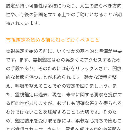
霊視鑑定が心の平穏をもたらす理由
鑑定が持つ可能性は多岐にわたり、人生の進むべき方向
霊視鑑定を通じた心の癒やしのプロセス
性や、今後の計画を立てる上での手助けとなることが期
霊視鑑定が心の安定を取り戻すきっかけ
待されています。
心の安らぎを得るための霊視鑑定の役割
霊視鑑定を始める前に知っておくべきこと
霊視鑑定で自己の本質を再発見することの意義
霊視鑑定を始める前に、いくつかの基本的な準備が重要
自分自身を知るための霊視鑑定の重要性
です。まず、霊視鑑定は心の奥深くにアクセスするため
霊視鑑定が自己認識を深める理由
の手段であり、そのためには心をリラックスさせ、開放
霊視鑑定による自己の本質の再発見
的な状態を保つことが求められます。静かな環境を整
自己理解を深める霊視鑑定の役割
え、呼吸を整えることで心の安定を図りましょう。ま
霊視鑑定がもたらす自己の本質の気づき
た、霊視鑑定は過去、現在、未来に関する洞察を提供す
霊視鑑定を通じた自己成長の可能性
る可能性がありますが、必ずしも明確な答えを得られる
霊視鑑定が開く充実した人生への道しるべ
わけではないことを理解することも大切です。そのた
め、鑑定結果を受け取る際には、柔軟な心持ちで臨むこ
霊視鑑定を活用した人生の方向性の設定
とが推奨されます。さらに、霊視を受ける目的や質問を