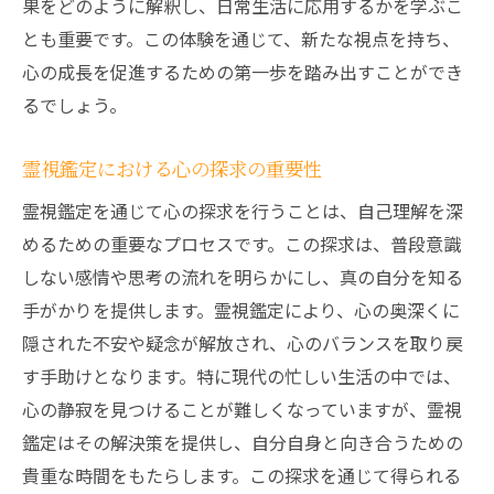
果をどのように解釈し、日常生活に応用するかを学ぶこ
新たな視点を得るための霊視鑑定の重要性
とも重要です。この体験を通じて、新たな視点を持ち、
霊視鑑定で新しい視点を獲得する方法
心の成長を促進するための第一歩を踏み出すことができ
新たな視点を開く霊視鑑定の価値
るでしょう。
霊視鑑定が視野を広げる理由
霊視鑑定における心の探求の重要性
霊視鑑定で得られる新たな視点の意義
霊視鑑定を通じて心の探求を行うことは、自己理解を深
視点の変化をもたらす霊視鑑定の効果
めるための重要なプロセスです。この探求は、普段意識
霊視鑑定を通じた意識の広がり
しない感情や思考の流れを明らかにし、真の自分を知る
手がかりを提供します。霊視鑑定により、心の奥深くに
隠された不安や疑念が解放され、心のバランスを取り戻
す手助けとなります。特に現代の忙しい生活の中では、
心の静寂を見つけることが難しくなっていますが、霊視
鑑定はその解決策を提供し、自分自身と向き合うための
貴重な時間をもたらします。この探求を通じて得られる