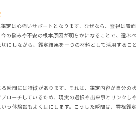
未来霊視当たる鑑定の活用術とは
訣
霊視鑑定がもたらす自信と前向きな変化
霊視鑑定で自分だけの未来設計を考える
視鑑定は心強いサポートとなります。なぜなら、霊視は表
、今の悩みや不安の根本原因が明らかになることで、選ぶ
霊視鑑定で人生の変わり目を乗り越える
大切にしながら、鑑定結果を一つの材料として活用するこ
霊視鑑定で人生の転機を前向きに捉える
霊視これからの人生占いの活用法
霊視鑑定で変わり目の不安を和らげる
未来が見える占い無料の選び方と注意点
じる瞬間には特徴があります。それは、鑑定内容が自分の
霊視鑑定で未来予知を受け入れる心構え
アプローチしているため、現実の選択や出来事とリンクし
霊視鑑定で人生の節目を乗り切るヒント
という体験談もよく耳にします。こうした瞬間は、霊視鑑
霊視鑑定の未来予知がもたらす安心感
霊視鑑定の未来予知で得られる安心感
未来霊視当たる評価と信頼できる理由