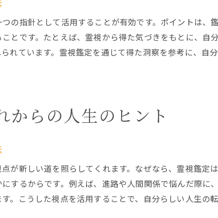
法
霊視鑑定で未来への不安を解消する方法
一つの指針として活用することが有効です。ポイントは、
霊視鑑定の体験談から見る安心の秘訣
ることです。たとえば、霊視から得た気づきをもとに、自
未来予知占い無料と霊視鑑定の違い
ねられています。霊視鑑定を通じて得た洞察を参考に、自
霊視鑑定で心が軽くなる瞬間とは
未来霊視の体験から得る前向きな気づき
霊視鑑定の体験で得た前向きな変化
れからの人生のヒント
未来霊視当たるエピソードとその学び
霊視鑑定で気づく人生の新たな視点
霊視鑑定が与えるポジティブな影響
法
未来が見える占い師との出会い体験
視点が新しい道を照らしてくれます。なぜなら、霊視鑑定
霊視鑑定で前向きな一歩を踏み出す
かにするからです。例えば、進路や人間関係で悩んだ際に
霊視鑑定で広がる新しい人生の可能性
ます。こうした視点を活用することで、自分らしい人生の
霊視鑑定で新たな可能性を見つける方法