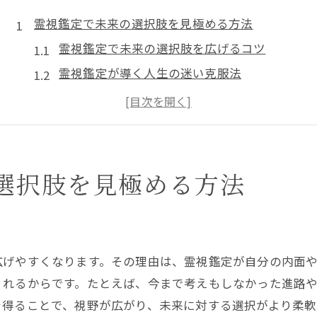
霊視鑑定で未来の選択肢を見極める方法
霊視鑑定で未来の選択肢を広げるコツ
霊視鑑定が導く人生の迷い克服法
霊視未来当たった体験と選択のヒント
霊視鑑定で自分に合う道を見つける秘訣
未来霊視当たると感じる瞬間とは
霊視鑑定で後悔しない選択を目指す方法
選択肢を見極める方法
霊視鑑定が導くこれからの人生のヒント
霊視鑑定の視点で人生の転機を掴む方法
未来が見える占いで知る新たな可能性
広げやすくなります。その理由は、霊視鑑定が自分の内面
霊視鑑定が人生に与える前向きな影響
くれるからです。たとえば、今まで考えもしなかった進路
霊視これからの人生占いで得る気づき
を得ることで、視野が広がり、未来に対する選択がより柔軟