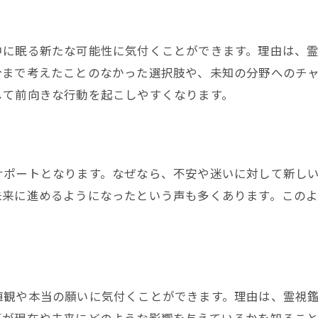
霊視鑑定が人生の未来を豊かに広げる
未来霊視当たる実感と自己成長の関係
中に眠る新たな可能性に気付くことができます。理由は、
霊視鑑定で未来の自分を描くポイント
今まで考えたことのなかった選択肢や、未知の分野へのチ
霊視鑑定の活用で叶える人生の変革
して前向きな行動を起こしやすくなります。
霊視鑑定でこれからの人生を切り開く
サポートとなります。なぜなら、不安や迷いに対して新し
未来に進めるようになったという声も多くあります。この
値観や本当の願いに気付くことができます。理由は、霊視