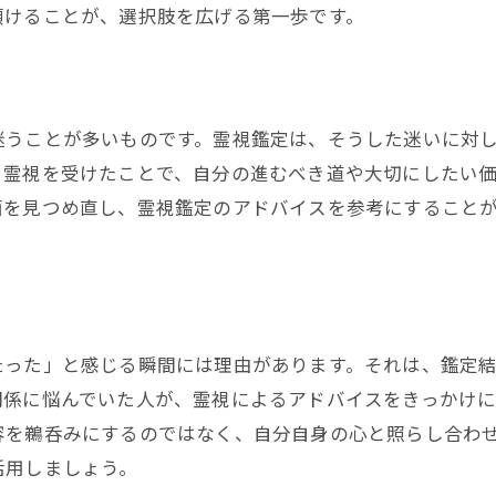
霊視鑑定で変わり目を乗り越える実践術
傾けることが、選択肢を広げる第一歩です。
霊視鑑定でこれからの人生を柔軟に描く
霊視鑑定で未来が見える仕組みを解説
霊視鑑定が未来を映し出すメカニズム
迷うことが多いものです。霊視鑑定は、そうした迷いに対
未来予知占い無料と霊視鑑定の違い
、霊視を受けたことで、自分の進むべき道や大切にしたい
霊視鑑定で未来を感じ取る方法とは
面を見つめ直し、霊視鑑定のアドバイスを参考にすること
未来が見える占い師の特徴と霊視鑑定
霊視鑑定がもたらす未来透視能力の秘密
霊視鑑定の信頼性と未来予知の精度
自分らしい未来を霊視鑑定で見つけるコツ
たった」と感じる瞬間には理由があります。それは、鑑定
霊視鑑定を通じて自分らしさを発見する
関係に悩んでいた人が、霊視によるアドバイスをきっかけ
2人の未来霊視で愛の行方を見つける方法
容を鵜呑みにするのではなく、自分自身の心と照らし合わ
活用しましょう。
霊視鑑定で理想の未来像を描くポイント