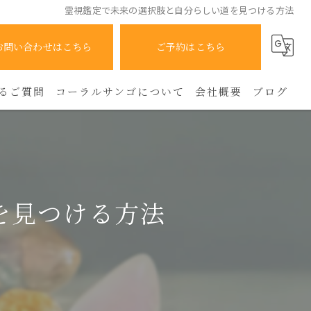
霊視鑑定で未来の選択肢と自分らしい道を見つける方法
お問い合わせはこちら
ご予約はこちら
るご質問
コーラルサンゴについて
会社概要
ブログ
人間関係
コラム
霊感
を見つける方法
占い
スピリチュアル
人生相談