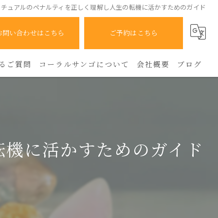
リチュアルのペナルティを正しく理解し人生の転機に活かすためのガイド
お問い合わせはこちら
ご予約はこちら
るご質問
コーラルサンゴについて
会社概要
ブログ
人間関係
コラム
霊感
転機に活かすためのガイド
占い
スピリチュアル
人生相談