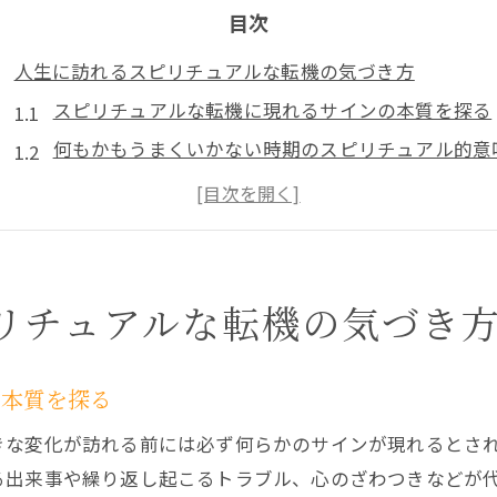
目次
人生に訪れるスピリチュアルな転機の気づき方
スピリチュアルな転機に現れるサインの本質を探る
何もかもうまくいかない時期のスピリチュアル的意
スピリチュアルが示す人生の変化と向き合い方
転機で感じるスピリチュアルな気づきを受け取る方
人生の転機をスピリチュアルで乗り越えるコツ
強制終了を促す魂からのスピリチュアルサイン
リチュアルな転機の気づき
魂が送るスピリチュアル強制終了の前兆とは
仕事や恋愛で現れるスピリチュアルなサインの特徴
の本質を探る
スピリチュアルペナルティによる魂の選択の重要性
きな変化が訪れる前には必ず何らかのサインが現れるとさ
人間関係の強制終了とスピリチュアルのつながり
る出来事や繰り返し起こるトラブル、心のざわつきなどが代