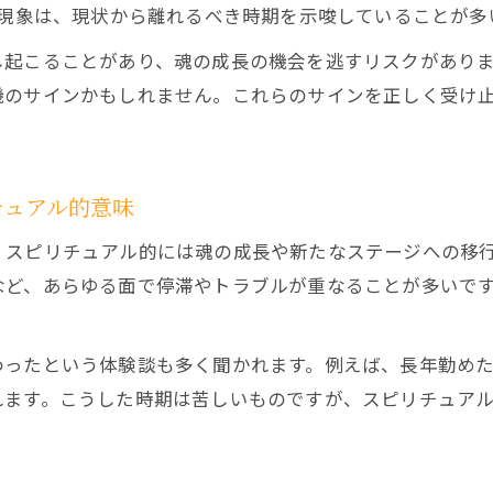
離れた方がいいスピリチュアルサインの見極め方
た現象は、現状から離れるべき時期を示唆していることが多
仕事や恋愛で迷った時のスピリチュアル的解釈
し起こることがあり、魂の成長の機会を逃すリスクがあり
スピリチュアル視点で仕事の強制終了を捉える方法
機のサインかもしれません。これらのサインを正しく受け
恋愛で感じるスピリチュアルペナルティの意味
迷いが生じた時のスピリチュアルな選択基準とは
スピリチュアルが示す人間関係の変化を理解する
チュアル的意味
スピリチュアルサインから進むべき道を読むコツ
、スピリチュアル的には魂の成長や新たなステージへの移
スピリチュアルペナルティが示す成長のヒント
など、あらゆる面で停滞やトラブルが重なることが多いで
スピリチュアルペナルティが成長を促す理由
魂の課題とスピリチュアルペナルティの関係性
わったという体験談も多く聞かれます。例えば、長年勤め
ペナルティを成長へ変えるスピリチュアルな視点
れます。こうした時期は苦しいものですが、スピリチュア
スピリチュアルな気づきが人生に与える影響
スピリチュアルにハマる人の成長パターンを紐解く