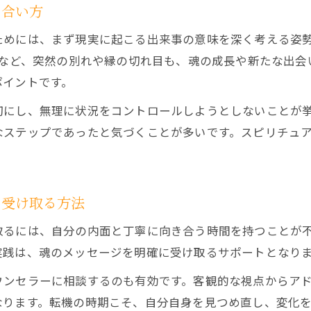
間違った方向へのサインを見極める方法
き合い方
スピリチュアルが教える間違った道のサインとは
めには、まず現実に起こる出来事の意味を深く考える姿勢
魂から警告されるスピリチュアル的気づき方
」など、突然の別れや縁の切れ目も、魂の成長や新たな出
縁が切れたサインをスピリチュアルで捉えるポイン
ポイントです。
スピリチュアル的に避けるべき選択の見分け方
切にし、無理に状況をコントロールしようとしないことが
スピリチュアルにうんざりした時の対応法
なステップであったと気づくことが多いです。スピリチュ
人生の岐路で役立つスピリチュアルの実践知
スピリチュアルな実践知で人生の岐路を乗り越える
迷いがちな時に頼れるスピリチュアルの知恵とは
を受け取る方法
スピリチュアルで安心感を得るための実践方法
取るには、自分の内面と丁寧に向き合う時間を持つことが
スピリチュアルハマる女性が陥りやすい落とし穴
実践は、魂のメッセージを明確に受け取るサポートとなり
人生の選択で活かすスピリチュアル的アドバイス
ウンセラーに相談するのも有効です。客観的な視点からア
なります。転機の時期こそ、自分自身を見つめ直し、変化