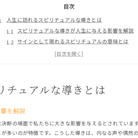
目次
人生に訪れるスピリチュアルな導きとは
スピリチュアルな導きが人生に与える影響を解説
サインとして現れるスピリチュアルの意味とは
直感とスピリチュアルな導きの関係性を考える
スピリチュアルな幸運サインを受け取る心構え
魂の成長を促すスピリチュアルなメッセージの特
心の声に従う幸運サインの受け止め方
リチュアルな導きとは
心の声とスピリチュアルな幸運サインの違いとは
スピリチュアルな直感を信じる習慣の大切さ
影響を解説
日常生活で気づくスピリチュアルサインの見分け
な決断の場面で私たちに大きな影響を与えるとされていま
幸運が近づくスピリチュアルな兆候の受け止め方
とが多いのが特徴です。こうした導きは、内なる声や偶然