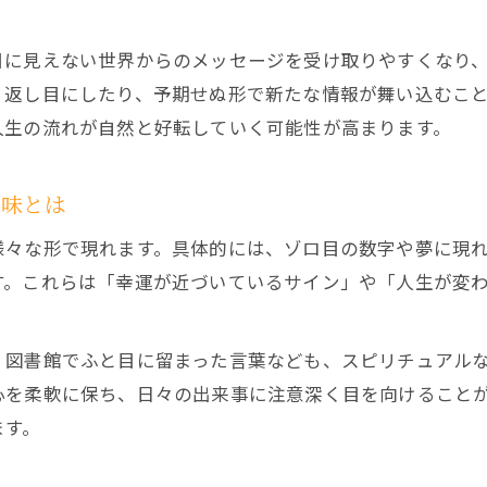
迷いを晴らすスピリチュアルな心の声の活用法
不思議な一致が示す人生転機の兆し
目に見えない世界からのメッセージを受け取りやすくなり
スピリチュアルな一致が人生転機に現れる理由
り返し目にしたり、予期せぬ形で新たな情報が舞い込むこ
シンクロニシティとスピリチュアルの深い関係
人生の流れが自然と好転していく可能性が高まります。
人生が変わる前兆としてのスピリチュアルサイン
不思議な一致をスピリチュアルな導きと捉える
意味とは
転機の予兆を見逃さないスピリチュアルな視点
様々な形で現れます。具体的には、ゾロ目の数字や夢に現
スピリチュアル能力を高める実践例
す。これらは「幸運が近づいているサイン」や「人生が変
スピリチュアル能力を伸ばす日常の習慣とは
直感力を磨くスピリチュアルな訓練法を紹介
、図書館でふと目に留まった言葉なども、スピリチュアル
魂の成長に役立つスピリチュアルな実践例
心を柔軟に保ち、日々の出来事に注意深く目を向けること
高いスピリチュアル能力を持つ人の共通点
ます。
瞑想や内省で高めるスピリチュアルな感性