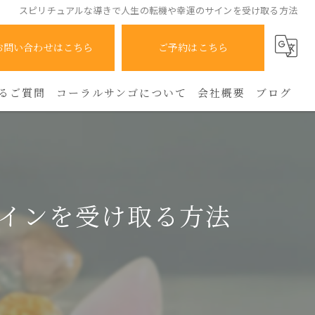
スピリチュアルな導きで人生の転機や幸運のサインを受け取る方法
お問い合わせはこちら
ご予約はこちら
るご質問
コーラルサンゴについて
会社概要
ブログ
人間関係
コラム
霊感
インを受け取る方法
占い
スピリチュアル
人生相談