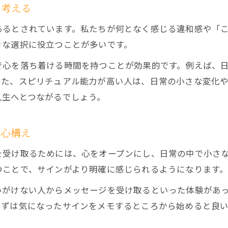
日常で気づく変化は魂の成長サイン
を考える
日常の小さな変化がスピリチュアルな成長を示す
あるとされています。私たちが何となく感じる違和感や「
魂の成長を促進するスピリチュアルな気づき方
きな選択に役立つことが多いです。
自分の変化をスピリチュアルに受け止める方法
で心を落ち着ける時間を持つことが効果的です。例えば、
感情の揺れとスピリチュアルな魂の成長の関係
また、スピリチュアル能力が高い人は、日常の小さな変化
スピリチュアルな視点で日々の変化を観察する
人生へとつながるでしょう。
導きのメッセージを受け取る習慣作り
スピリチュアルな導きを日常で受け取る習慣法
る心構え
メッセージ スピリチュアルを意識する日々の工夫
を受け取るためには、心をオープンにし、日常の中で小さ
手紙 スピリチュアルに学ぶ導きの受け止め方
つことで、サインがより明確に感じられるようになります
図書館 スピリチュアルな空間で感じる導き方
いがけない人からメッセージを受け取るといった体験があ
スピリチュアルなメッセージを記録する習慣術
まずは気になったサインをメモするところから始めると良