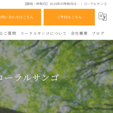
【静岡・神無月】2024年の神無月は…｜コーラルサンゴ
お問い合わせはこちら
ご予約はこちら
るご質問
コーラルサンゴについて
会社概要
ブログ
人間関係
コラム
霊感
コーラルサンゴ
占い
スピリチュアル
人生相談