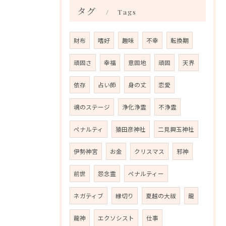
タグ
Tags
財布
嗜好
趣味
不幸
転換期
頑固さ
幸福
意固地
頑固
天界
依存
占い師
身の丈
恋愛
魂のステージ
浄化浄霊
不浄霊
ペナルティ
猿田彦神社
二見興玉神社
伊勢神宮
お金
クリスマス
邪神
前世
怨念霊
ペナルティー
ネガティブ
縁切り
夏越の大祓
龍
龍神
エクソシスト
仕事