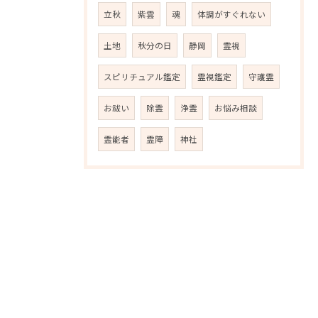
立秋
紫雲
魂
体調がすぐれない
土地
秋分の日
静岡
霊視
スピリチュアル鑑定
霊視鑑定
守護霊
お祓い
除霊
浄霊
お悩み相談
霊能者
霊障
神社