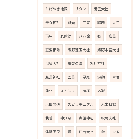
とげぬき地蔵
サタン
出雲大社
美保神社
離婚
生霊
課題
人生
丙午
厄除け
八方除
欲
広島
恋愛相談
熊野速玉大社
熊野本宮大社
那智大社
那智の滝
寒川神社
厳島神社
宮島
悪魔
波動
立春
浄化
ストレス
神様
地獄
人間関係
スピリチュアル
人生相談
執着
神無月
貴船神社
松尾大社
体調不良
縁
住吉大社
榊
お盆