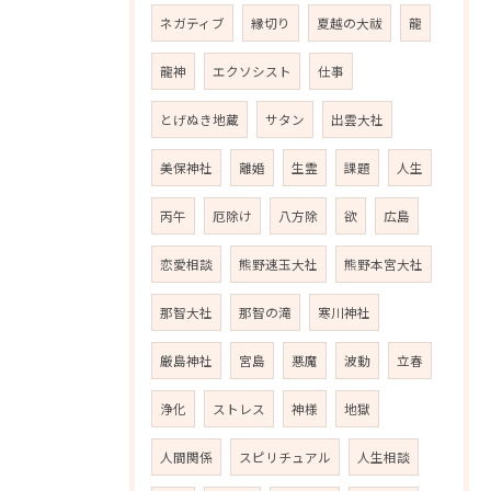
ネガティブ
縁切り
夏越の大祓
龍
龍神
エクソシスト
仕事
とげぬき地蔵
サタン
出雲大社
美保神社
離婚
生霊
課題
人生
丙午
厄除け
八方除
欲
広島
恋愛相談
熊野速玉大社
熊野本宮大社
那智大社
那智の滝
寒川神社
厳島神社
宮島
悪魔
波動
立春
浄化
ストレス
神様
地獄
人間関係
スピリチュアル
人生相談