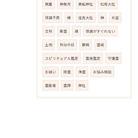
執着
神無月
貴船神社
松尾大社
体調不良
縁
住吉大社
榊
お盆
立秋
紫雲
魂
体調がすぐれない
土地
秋分の日
静岡
霊視
スピリチュアル鑑定
霊視鑑定
守護霊
お祓い
除霊
浄霊
お悩み相談
霊能者
霊障
神社