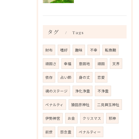
タグ
Tags
財布
嗜好
趣味
不幸
転換期
頑固さ
幸福
意固地
頑固
天界
依存
占い師
身の丈
恋愛
魂のステージ
浄化浄霊
不浄霊
ペナルティ
猿田彦神社
二見興玉神社
伊勢神宮
お金
クリスマス
邪神
前世
怨念霊
ペナルティー